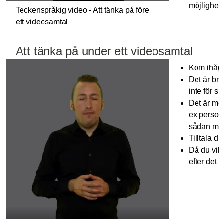
möjlighet
Teckenspråkig video - Att tänka på före
ett videosamtal
Att tänka på under ett videosamtal
Kom ihåg
Det är br
inte för 
Det är mö
ex perso
sådan möj
Tilltala 
Då du vil
efter det