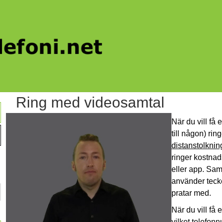
Ring med videosamtal
När du vill få 
till någon) rin
distanstolkning
ringer kostnads
eller app. Sa
använder tecke
pratar med.
När du vill få 
vilket telefon