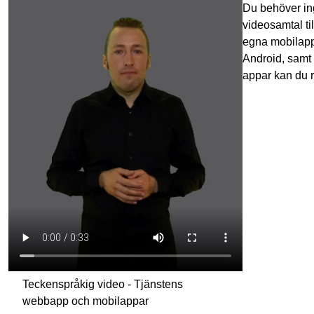
Du behöver ing
videosamtal til
egna mobilapp
Android, sam
appar kan du ri
Teckenspråkig video - Tjänstens
webbapp och mobilappar