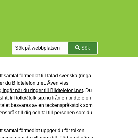
Sök
ett samtal förmedlat till talad svenska (ringa
ger du Bildtelefoni.net.
Även viss
 ingår när du ringer till Bildtelefoni.net
. Du
fritt till tolk@tolk.sip.nu från en bildtelefon
mtalet besvaras av en teckenspråkstolk som
nspråk till dig och tal till personen som du
ett samtal förmedlat uppger du för tolken
nummer som du vill ringa till. Förbered gärna