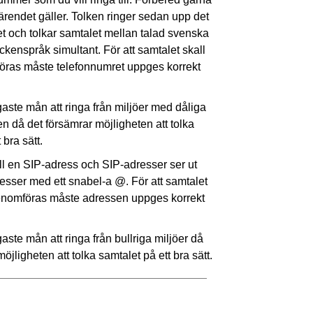
ärendet gäller. Tolken ringer sedan upp det
t och tolkar samtalet mellan talad svenska
ckenspråk simultant. För att samtalet skall
ras måste telefonnumret uppges korrekt
gaste mån att ringa från miljöer med dåliga
en då det försämrar möjligheten att tolka
 bra sätt.
ill en SIP-adress och SIP-adresser ser ut
sser med ett snabel-a @. För att samtalet
enomföras måste adressen uppges korrekt
aste mån att ringa från bullriga miljöer då
öjligheten att tolka samtalet på ett bra sätt.