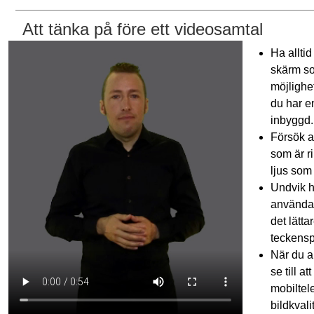
Att tänka på före ett videosamtal
Ha allti
skärm som
möjlighe
du har e
inbyggd.
Försök at
som är ri
ljus som
Undvik h
använda 
det lätta
teckensp
När du a
se till a
mobiltel
bildkvali