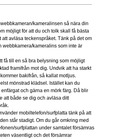
d webbkameran/kameralinsen så nära din
 möjligt för att du och tolk skall få bästa
t att avläsa teckenspråket. Tänk på det om
n webbkamera/kameralins som inte är
t få till en så bra belysning som möjligt
ktad framifrån mot dig. Undvik att ha starkt
 kommer bakifrån, så kallat motljus.
elst mönstrad klädsel. Istället kan du
enfärgat och gärna en mörk färg. Då blir
re att både se dig och avläsa ditt
råk.
nvänder mobiltelefon/surfplatta tänk på att
tt den står stadigt. Om du går omkring med
efonen/surfplattan under samtalet försämras
teten väsentligt och det försämrar