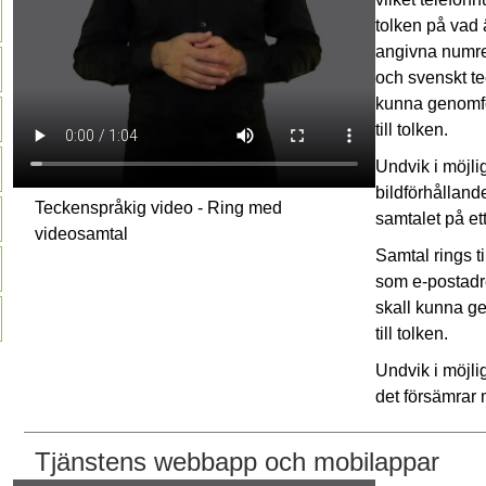
tolken på vad 
angivna numre
och svenskt te
kunna genomfö
till tolken.
Undvik i möjli
bildförhålland
Teckenspråkig video - Ring med
samtalet på ett
videosamtal
Samtal rings t
som e-postadre
skall kunna g
till tolken.
Undvik i möjlig
det försämrar m
Tjänstens webbapp och mobilappar